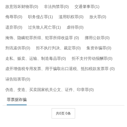
故意毁坏财物罪(0)
非法拘禁罪(0)
交通肇事罪(1)
侮辱罪(0)
职务侵占罪(1)
滥用职权罪(0)
放火罪(0)
遗弃罪(0)
过失致人死亡罪(1)
虐待罪(0)
掩饰、隐瞒犯罪所得、犯罪所得收益罪 (0)
挪用公款罪(0)
刑讯逼供罪(0)
拒不执行判决、裁定罪(0)
集资诈骗罪(0)
走私、贩卖、运输、制造毒品罪(0)
拒不支付劳动报酬罪(0)
虚开增值税专用发票、用于骗取出口退税、抵扣税款发票罪 (0)
诬告陷害罪(0)
伪造、变造、买卖国家机关公文、证件、印章罪(0)
罪票据诈骗
共0页 0条