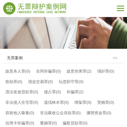
无罪案例
<<
故意杀人罪(0)
合同诈骗罪(0)
故意伤害罪(2)
强奸罪(0)
抢劫罪(0)
强迫交易罪(0)
玩忽职守罪(0)
违法发放贷款罪(0)
侵占罪(0)
诈骗罪(2)
非法侵入住宅罪(0)
滥伐林木罪(0)
绑架罪(0)
受贿罪(0)
容留他人吸毒(0)
非法吸收公众存款罪(0)
挪用资金罪(0)
信用卡诈骗罪(0)
重婚罪(0)
骗取贷款罪(0)