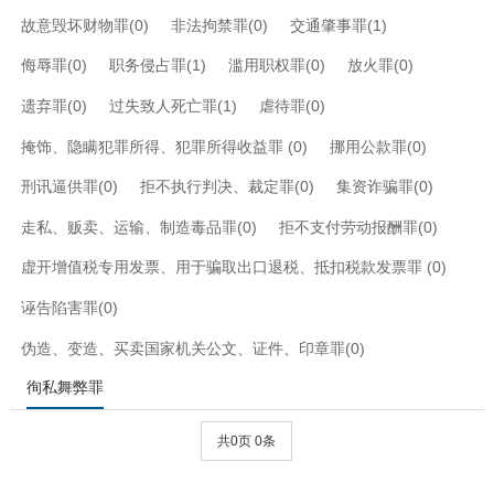
故意毁坏财物罪(0)
非法拘禁罪(0)
交通肇事罪(1)
侮辱罪(0)
职务侵占罪(1)
滥用职权罪(0)
放火罪(0)
遗弃罪(0)
过失致人死亡罪(1)
虐待罪(0)
掩饰、隐瞒犯罪所得、犯罪所得收益罪 (0)
挪用公款罪(0)
刑讯逼供罪(0)
拒不执行判决、裁定罪(0)
集资诈骗罪(0)
走私、贩卖、运输、制造毒品罪(0)
拒不支付劳动报酬罪(0)
虚开增值税专用发票、用于骗取出口退税、抵扣税款发票罪 (0)
诬告陷害罪(0)
伪造、变造、买卖国家机关公文、证件、印章罪(0)
徇私舞弊罪
共0页 0条