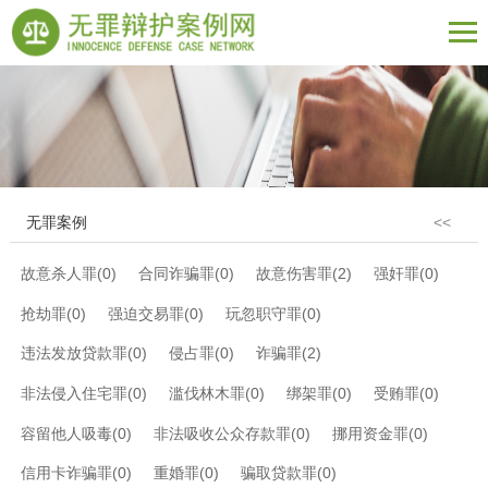
无罪案例
<<
故意杀人罪(0)
合同诈骗罪(0)
故意伤害罪(2)
强奸罪(0)
抢劫罪(0)
强迫交易罪(0)
玩忽职守罪(0)
违法发放贷款罪(0)
侵占罪(0)
诈骗罪(2)
非法侵入住宅罪(0)
滥伐林木罪(0)
绑架罪(0)
受贿罪(0)
容留他人吸毒(0)
非法吸收公众存款罪(0)
挪用资金罪(0)
信用卡诈骗罪(0)
重婚罪(0)
骗取贷款罪(0)