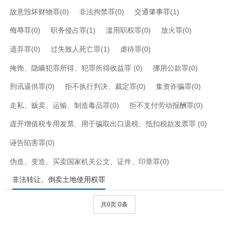
故意毁坏财物罪(0)
非法拘禁罪(0)
交通肇事罪(1)
侮辱罪(0)
职务侵占罪(1)
滥用职权罪(0)
放火罪(0)
遗弃罪(0)
过失致人死亡罪(1)
虐待罪(0)
掩饰、隐瞒犯罪所得、犯罪所得收益罪 (0)
挪用公款罪(0)
刑讯逼供罪(0)
拒不执行判决、裁定罪(0)
集资诈骗罪(0)
走私、贩卖、运输、制造毒品罪(0)
拒不支付劳动报酬罪(0)
虚开增值税专用发票、用于骗取出口退税、抵扣税款发票罪 (0)
诬告陷害罪(0)
伪造、变造、买卖国家机关公文、证件、印章罪(0)
非法转让、倒卖土地使用权罪
共0页 0条