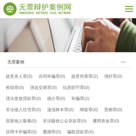
无罪案例
<<
故意杀人罪(0)
合同诈骗罪(0)
故意伤害罪(2)
强奸罪(0)
抢劫罪(0)
强迫交易罪(0)
玩忽职守罪(0)
违法发放贷款罪(0)
侵占罪(0)
诈骗罪(2)
非法侵入住宅罪(0)
滥伐林木罪(0)
绑架罪(0)
受贿罪(0)
容留他人吸毒(0)
非法吸收公众存款罪(0)
挪用资金罪(0)
信用卡诈骗罪(0)
重婚罪(0)
骗取贷款罪(0)