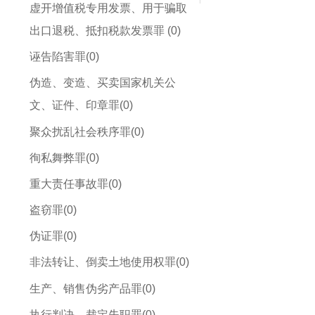
虚开增值税专用发票、用于骗取
出口退税、抵扣税款发票罪 (0)
诬告陷害罪(0)
伪造、变造、买卖国家机关公
文、证件、印章罪(0)
聚众扰乱社会秩序罪(0)
徇私舞弊罪(0)
重大责任事故罪(0)
盗窃罪(0)
伪证罪(0)
非法转让、倒卖土地使用权罪(0)
生产、销售伪劣产品罪(0)
执行判决、裁定失职罪(0)