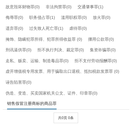
故意毁坏财物罪(0)
非法拘禁罪(0)
交通肇事罪(1)
侮辱罪(0)
职务侵占罪(1)
滥用职权罪(0)
放火罪(0)
遗弃罪(0)
过失致人死亡罪(1)
虐待罪(0)
掩饰、隐瞒犯罪所得、犯罪所得收益罪 (0)
挪用公款罪(0)
刑讯逼供罪(0)
拒不执行判决、裁定罪(0)
集资诈骗罪(0)
走私、贩卖、运输、制造毒品罪(0)
拒不支付劳动报酬罪(0)
虚开增值税专用发票、用于骗取出口退税、抵扣税款发票罪 (0)
诬告陷害罪(0)
伪造、变造、买卖国家机关公文、证件、印章罪(0)
销售假冒注册商标的商品罪
共0页 0条