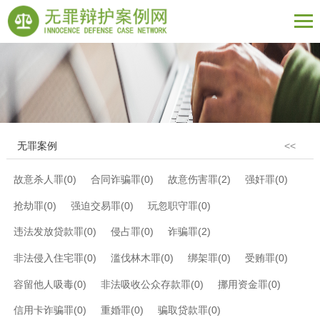
无罪案例
<<
故意杀人罪(0)
合同诈骗罪(0)
故意伤害罪(2)
强奸罪(0)
抢劫罪(0)
强迫交易罪(0)
玩忽职守罪(0)
违法发放贷款罪(0)
侵占罪(0)
诈骗罪(2)
非法侵入住宅罪(0)
滥伐林木罪(0)
绑架罪(0)
受贿罪(0)
容留他人吸毒(0)
非法吸收公众存款罪(0)
挪用资金罪(0)
信用卡诈骗罪(0)
重婚罪(0)
骗取贷款罪(0)