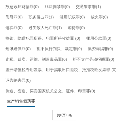
故意毁坏财物罪(0)
非法拘禁罪(0)
交通肇事罪(1)
侮辱罪(0)
职务侵占罪(1)
滥用职权罪(0)
放火罪(0)
遗弃罪(0)
过失致人死亡罪(1)
虐待罪(0)
掩饰、隐瞒犯罪所得、犯罪所得收益罪 (0)
挪用公款罪(0)
刑讯逼供罪(0)
拒不执行判决、裁定罪(0)
集资诈骗罪(0)
走私、贩卖、运输、制造毒品罪(0)
拒不支付劳动报酬罪(0)
虚开增值税专用发票、用于骗取出口退税、抵扣税款发票罪 (0)
诬告陷害罪(0)
伪造、变造、买卖国家机关公文、证件、印章罪(0)
生产销售假药罪
共0页 0条