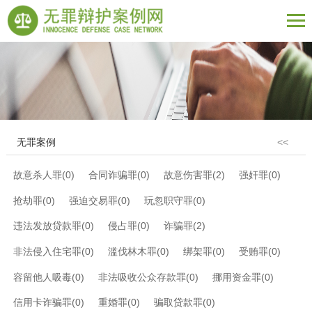
无罪案例
<<
故意杀人罪(0)
合同诈骗罪(0)
故意伤害罪(2)
强奸罪(0)
抢劫罪(0)
强迫交易罪(0)
玩忽职守罪(0)
违法发放贷款罪(0)
侵占罪(0)
诈骗罪(2)
非法侵入住宅罪(0)
滥伐林木罪(0)
绑架罪(0)
受贿罪(0)
容留他人吸毒(0)
非法吸收公众存款罪(0)
挪用资金罪(0)
信用卡诈骗罪(0)
重婚罪(0)
骗取贷款罪(0)