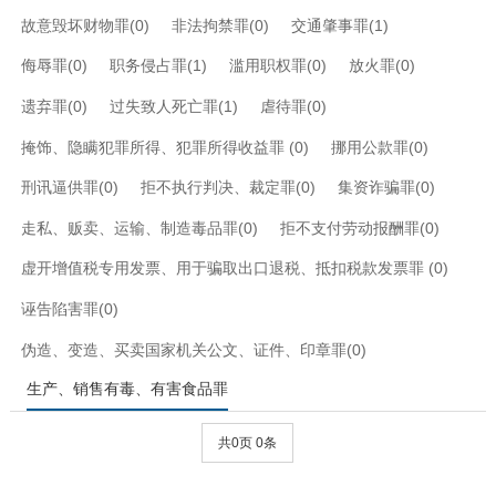
故意毁坏财物罪(0)
非法拘禁罪(0)
交通肇事罪(1)
侮辱罪(0)
职务侵占罪(1)
滥用职权罪(0)
放火罪(0)
遗弃罪(0)
过失致人死亡罪(1)
虐待罪(0)
掩饰、隐瞒犯罪所得、犯罪所得收益罪 (0)
挪用公款罪(0)
刑讯逼供罪(0)
拒不执行判决、裁定罪(0)
集资诈骗罪(0)
走私、贩卖、运输、制造毒品罪(0)
拒不支付劳动报酬罪(0)
虚开增值税专用发票、用于骗取出口退税、抵扣税款发票罪 (0)
诬告陷害罪(0)
伪造、变造、买卖国家机关公文、证件、印章罪(0)
生产、销售有毒、有害食品罪
共0页 0条