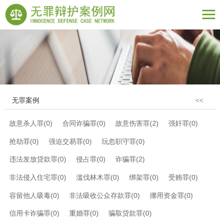
无罪案例
<<
故意杀人罪(0)
合同诈骗罪(0)
故意伤害罪(2)
强奸罪(0)
抢劫罪(0)
强迫交易罪(0)
玩忽职守罪(0)
违法发放贷款罪(0)
侵占罪(0)
诈骗罪(2)
非法侵入住宅罪(0)
滥伐林木罪(0)
绑架罪(0)
受贿罪(0)
容留他人吸毒(0)
非法吸收公众存款罪(0)
挪用资金罪(0)
信用卡诈骗罪(0)
重婚罪(0)
骗取贷款罪(0)