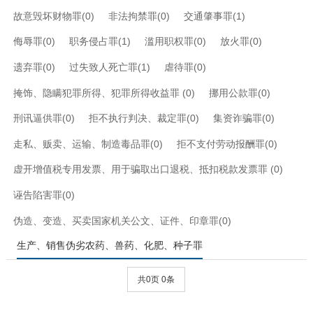
故意毁坏财物罪(0)
非法拘禁罪(0)
交通肇事罪(1)
侮辱罪(0)
职务侵占罪(1)
滥用职权罪(0)
放火罪(0)
遗弃罪(0)
过失致人死亡罪(1)
虐待罪(0)
掩饰、隐瞒犯罪所得、犯罪所得收益罪 (0)
挪用公款罪(0)
刑讯逼供罪(0)
拒不执行判决、裁定罪(0)
集资诈骗罪(0)
走私、贩卖、运输、制造毒品罪(0)
拒不支付劳动报酬罪(0)
虚开增值税专用发票、用于骗取出口退税、抵扣税款发票罪 (0)
诬告陷害罪(0)
伪造、变造、买卖国家机关公文、证件、印章罪(0)
生产、销售伪劣农药、兽药、化肥、种子罪
共0页 0条