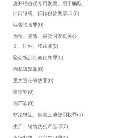
虚开增值税专用发票、用于骗取
出口退税、抵扣税款发票罪 (0)
诬告陷害罪(0)
伪造、变造、买卖国家机关公
文、证件、印章罪(0)
聚众扰乱社会秩序罪(0)
徇私舞弊罪(0)
重大责任事故罪(0)
盗窃罪(0)
伪证罪(0)
非法转让、倒卖土地使用权罪(0)
生产、销售伪劣产品罪(0)
执行判决、裁定失职罪(0)