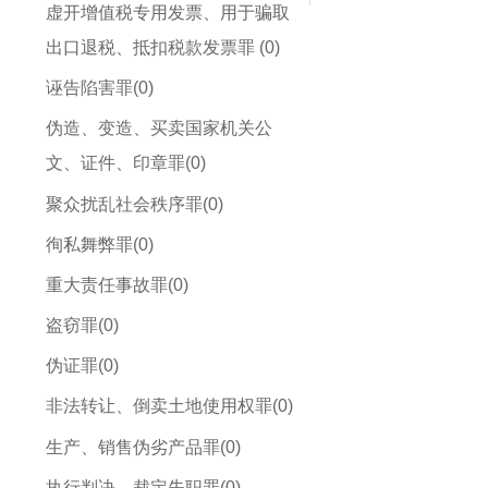
虚开增值税专用发票、用于骗取
出口退税、抵扣税款发票罪 (0)
诬告陷害罪(0)
伪造、变造、买卖国家机关公
文、证件、印章罪(0)
聚众扰乱社会秩序罪(0)
徇私舞弊罪(0)
重大责任事故罪(0)
盗窃罪(0)
伪证罪(0)
非法转让、倒卖土地使用权罪(0)
生产、销售伪劣产品罪(0)
执行判决、裁定失职罪(0)