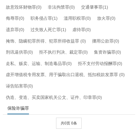
故意毁坏财物罪(0)
非法拘禁罪(0)
交通肇事罪(1)
侮辱罪(0)
职务侵占罪(1)
滥用职权罪(0)
放火罪(0)
遗弃罪(0)
过失致人死亡罪(1)
虐待罪(0)
掩饰、隐瞒犯罪所得、犯罪所得收益罪 (0)
挪用公款罪(0)
刑讯逼供罪(0)
拒不执行判决、裁定罪(0)
集资诈骗罪(0)
走私、贩卖、运输、制造毒品罪(0)
拒不支付劳动报酬罪(0)
虚开增值税专用发票、用于骗取出口退税、抵扣税款发票罪 (0)
诬告陷害罪(0)
伪造、变造、买卖国家机关公文、证件、印章罪(0)
保险诈骗罪
共0页 0条