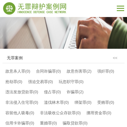
无罪案例
<<
故意杀人罪(0)
合同诈骗罪(0)
故意伤害罪(2)
强奸罪(0)
抢劫罪(0)
强迫交易罪(0)
玩忽职守罪(0)
违法发放贷款罪(0)
侵占罪(0)
诈骗罪(2)
非法侵入住宅罪(0)
滥伐林木罪(0)
绑架罪(0)
受贿罪(0)
容留他人吸毒(0)
非法吸收公众存款罪(0)
挪用资金罪(0)
信用卡诈骗罪(0)
重婚罪(0)
骗取贷款罪(0)