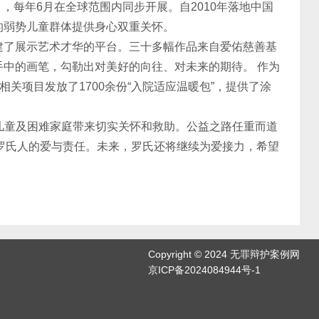
，每年6月在全球范围内同步开展。自2010年落地中国
的弱势儿童群体提供身心双重关怀。
搭建了展示艺术才华的平台。三十多幅作品来自爱佑慈善基
中的画笔，勾勒出对美好的向往、对未来的期待。 作为
关项目发放了1700余份“入院适应温暖包”，提供了涂
儿童及困难家庭带来切实关怀和救助。公益之路任重而道
了罗氏人的爱与责任。未来，罗氏还将继续为爱接力，希望
Copyright © 2024 无罪辩护案例网
京ICP备2024084944号-1