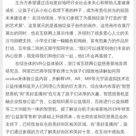
主办方希望通过活动更好地呼吁全社会来关心和帮助儿童健康
成长，让孩子们从小在心底埋下善的种子，成为有责任担当的祖国
未来建设者！ 在活动现场，学生们参观了为孤独症孩子打造的“爱
的艺术展”。这里展示的是孤独症孩子创作的画作。这些画作在展厅
展出的同时，也在互联网上展示传播，并得到了很多爱心人士的关
注与捐赠支持。小学生们被一幅幅色彩绚丽、富有想象力的作品所
打动。五年级二班的王闻宇阳同学说，“我们可以感受到他们丰富的
内心世界，我觉得我们和他们在一起，他们不会再孤独了。
在综合体的VR公益体验区，浙江省互联网公益慈善基地首席
研究员、阿里巴巴商学院李欧博士为孩子们细致地讲解如何用
oculus来体验公益内容，并解释VR、AR、MR等元宇宙虚拟技术在
公益传播和提升人们同理心方面的巨大潜力。综合体内布置的“智慧
慈善机”和“美好直播间”也引发了孩子们浓厚的兴趣。智慧慈善机是
融企业投放公益广告、公益组织展示公益项目、百姓进行公益捐赠
等三大功能为一体的智慧机。据了解这台机子由省基地2019年研发
的“公益新零售柜”的基础上升级而来，在仓前街道和区慈善总会的
支持下，已经投放在仓前美好街区相关区域。在“美好直播间”，孩
子们通过参观的方式了解美好街区和美好十景，在互动中感知美