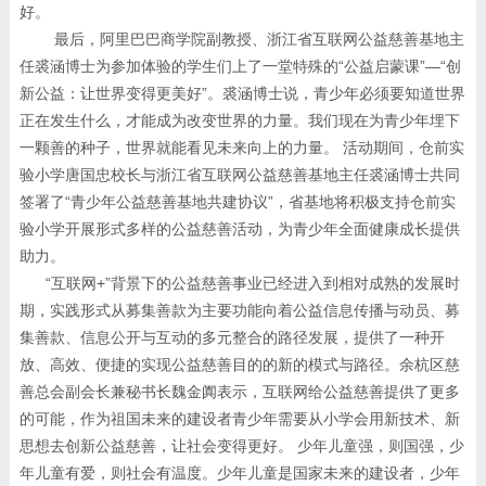
好。
最后，阿里巴巴商学院副教授、浙江省互联网公益慈善基地主
任裘涵博士为参加体验的学生们上了一堂特殊的“公益启蒙课”—“创
新公益：让世界变得更美好”。裘涵博士说，青少年必须要知道世界
正在发生什么，才能成为改变世界的力量。我们现在为青少年埋下
一颗善的种子，世界就能看见未来向上的力量。 活动期间，仓前实
验小学唐国忠校长与浙江省互联网公益慈善基地主任裘涵博士共同
签署了“青少年公益慈善基地共建协议”，省基地将积极支持仓前实
验小学开展形式多样的公益慈善活动，为青少年全面健康成长提供
助力。
“互联网+”背景下的公益慈善事业已经进入到相对成熟的发展时
期，实践形式从募集善款为主要功能向着公益信息传播与动员、募
集善款、信息公开与互动的多元整合的路径发展，提供了一种开
放、高效、便捷的实现公益慈善目的的新的模式与路径。余杭区慈
善总会副会长兼秘书长魏金阗表示，互联网给公益慈善提供了更多
的可能，作为祖国未来的建设者青少年需要从小学会用新技术、新
思想去创新公益慈善，让社会变得更好。 少年儿童强，则国强，少
年儿童有爱，则社会有温度。少年儿童是国家未来的建设者，少年