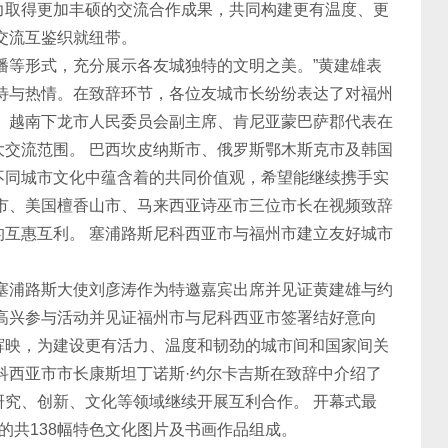
力取得更加丰硕的交流合作成果，共同构建更有温度、更
交流互鉴织就纽带。
等形式，充分展示各友城独特的文明之美。”黄建雄表
待与热情。在致辞环节，各位友城市长纷纷表达了对福州
、越南下龙市人民委员会副主席、肯尼亚蒙巴萨郡代表在
交流范围。 巴西坎皮纳斯市、俄罗斯鄂木斯克市及韩国
不同城市文化中蕴含着的共同价值观，希望能继续携手实
市、美国檀香山市、马来西亚诗巫市三位市长在视频致辞
互惠互利。 塞浦路斯尼科西亚市与福州市建立友好城市
浦路斯大使刘彦涛作为特邀嘉宾出席并见证黄建雄与约
高兴参与活动并见证福州市与尼科西亚市签署结好意向
辉映，为建设更有活力、温度和韧劲的城市间和国家间关
科西亚市市长康斯坦丁诺斯·约尔卡吉斯在致辞中介绍了
究、创新、文化等领域继续开展互利合作。 开幕式最
的共138幅特色文化图片及书画作品组成。