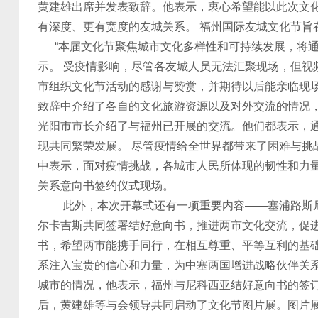
黄建雄出席并发表致辞。他表示，衷心希望能以此次文
有深度、更有宽度的友城关系。 福州国际友城文化节旨
“本届文化节聚焦城市文化多样性和可持续发展，将通
示。 受疫情影响，尽管各友城人员无法汇聚现场，但
市组织文化节活动的感谢与赞赏，并期待以后能亲临现
致辞中介绍了各自的文化旅游资源以及对外交流的情况
光阳市市长介绍了与福州已开展的交流。他们都表示，
现共同繁荣发展。 尽管疫情给全世界都带来了困难与
中表示，面对疫情挑战，各城市人民所体现的韧性和力
关系意向书签约仪式现场。
此外，本次开幕式还有一项重要内容——塞浦路斯尼
尔卡吉斯共同签署结好意向书，推进两市文化交流，促
书，希望两市能携手同行，在相互尊重、平等互利的基
系注入宝贵的信心和力量，为中塞两国增进战略伙伴关系
城市的情况，他表示，福州与尼科西亚结好意向书的签
后，黄建雄等与会领导共同启动了文化节图片展。图片展