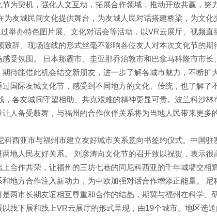
化节为契机，强化人文互动，拓展合作领域，推动开放共赢，努
在为友城民间文化提供舞台，为友城人民对话搭建桥梁，为文化
过举办特色图片展、文化对话会等活动，以VR云展厅、视频直播
视频致辞、现场连线的形式丝毫不影响各位友人对本次文化节的期
场感受氛围。 日本那霸市、圭亚那乔治敦市和巴拿马科隆市市长
，期待能借此机会结交新朋友，进一步了解各城市魅力，不断扩大
通过国际友城文化节，感受到不同地方的文化、传统，也了解了
挑战，各友城间守望相助、共克艰难的精神更显可贵。波兰科沙林
量让人备受鼓舞，与福州的合作伙伴关系将为当地人民带来更多的
科西亚市与福州市建立友好城市关系意向书签约仪式。中国驻塞
进两地人民友好关系。 刘彦涛向文化节的召开致以祝贺，表示很
础上合作共荣，让福州的三坊七巷的同尼科西亚的千年城墙交相
和地方合作注入新动力，为中欧加强对话合作增添正能量。 尼
订是两市长期友谊相互尊重和合作的结晶，期冀与福州在科学、研
以线下展和线上VR云展厅的形式呈现，由19个城市、地区选送