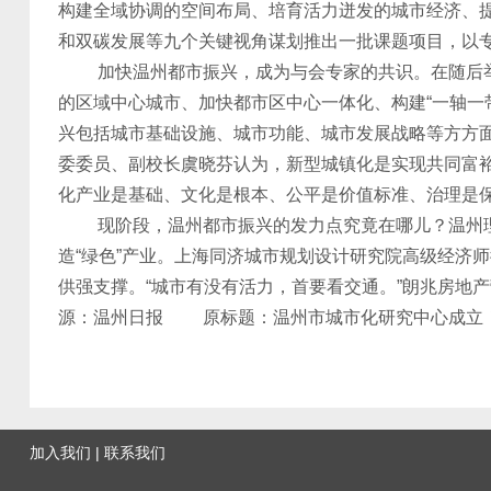
构建全域协调的空间布局、培育活力迸发的城市经济、
和双碳发展等九个关键视角谋划推出一批课题项目，以
加快温州都市振兴，成为与会专家的共识。在随后举
的区域中心城市、加快都市区中心一体化、构建“一轴一
兴包括城市基础设施、城市功能、城市发展战略等方方
委委员、副校长虞晓芬认为，新型城镇化是实现共同富
化产业是基础、文化是根本、公平是价值标准、治理是保
现阶段，温州都市振兴的发力点究竟在哪儿？温州理工
造“绿色”产业。上海同济城市规划设计研究院高级经济
供强支撑。“城市有没有活力，首要看交通。”朗兆房
源：温州日报 原标题：温州市城市化研究中心成立
加入我们
|
联系我们