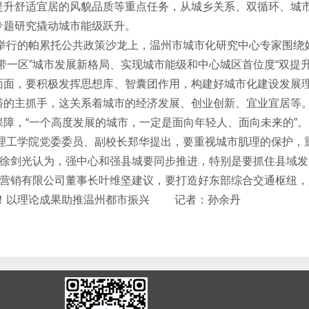
提升舒适宜居的风貌品质等重点任务，从城乡关系、双循环、城
专题研究撬动城市能级跃升。
行的帕累托公共政策沙龙上，温州市城市化研究中心专家围绕如
带一区”城市发展新格局、实现城市能级和中心城区首位度“双提
面面，要积极发挥思想库、智囊团作用，构建好城市化建设发展
裕的主抓手，这关系着城市的经济发展、创业创新、宜业宜居等
障，“一个高度发展的城市，一定是面向年轻人、面向未来的”。
学院党委委员、副校长郑华提出，要重视城市肌理的保护，重视
师徐剑光认为，强中心和强县城要同步推进，特别是要抓住县域发
地产营销有限公司董事长叶维坚建议，要打造好东部综合交通枢纽
！以理论成果助推温州都市振兴 记者：孙余丹