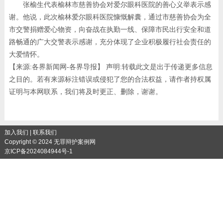
张榆生代表榆林市慈善协会对爱尔眼科医院的善心义举表示感
谢。他说，此次榆林爱尔眼科医院慷慨解囊，通过市慈善协会为全
市交警捐赠爱心物资，向奋战在执勤一线、保障市民出行安全和道
路畅通的广大交警表示感谢，充分体现了企业积极履行社会责任的
大爱情怀。
【来源:各界新闻网-各界导报】 声明:转载此文是出于传递更多信息
之目的。若有来源标注错误或侵犯了您的合法权益，请作者持权属
证明与本网联系，我们将及时更正、删除，谢谢。
加入我们
|
联系我们
Copyright © 2024 无罪辩护案例网
京ICP备2024084944号-1