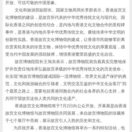
开放、可信可敬的中国形象。
文化和旅游部副部长、国家文物局局长李群表示，香港故宫文
化博物馆的建设，是故宫所代表的中华优秀传统文化与现代化、国
际化香港之间的创造性结合，是内地与香港文化文物合作的里程碑
事件，是香港与内地共享中华优秀传统文化、赓续传承中华文明的
创新性实践。香港故宫文化博物馆的建成，让香港市民能够零距离
欣赏美轮美奂的珍贵文物，体悟中华优秀传统文化的厚重底蕴，感
受当代中国发展的强劲脉搏，增强香港繁荣昌盛的文化自信。
故宫博物院院长王旭东表示，故宫博物院肩负着真实完整地保
护并负责任地传承弘扬故宫承载的中华优秀传统文化的历史使命，
在实现“将故宫博物院建成国际一流博物馆，世界文化遗产保护的典
范，文化和旅游融合的引领者，文明交流互鉴的中华文化会客厅”四
个愿景之路上，需要包括香港同胞在内的社会各界的关心支持，来
共同守望故宫这份人类共同的文化遗产。
香港故宫文化博物馆将于7月2日向公众开放。开幕展是由香港
故宫文化博物馆与故宫博物院共同策展，来自故宫博物院的珍藏将
于七个展厅中亮相，展示故宫引人入胜的历史和文化。
为庆祝开幕，香港故宫文化博物馆将举办一系列特别活动，包