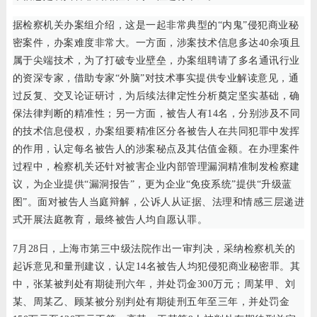
据检察机关办案组介绍，这是一起非常典型的“内鬼”侵犯商业秘
密案件，办案难度非常大。一方面，涉案技术信息多达40余项且
属于尖端技术，为了打破专业壁垒，办案组聘请了多名通讯行业
的资深专家，借助专家“外脑”对技术事实提供专业解读意见，通
过反复、交叉论证研讨，为后续法律定性分析奠定坚实基础，确
保法律判断的精准性；另一方面，被告人有14名，分别涉及不同
的技术信息侵权，办案组要精准区分各被告人在共同犯罪中发挥
的作用，认定每名被告人的涉案秘点及其估值金额。在办理案件
过程中，检察机关还针对被害企业内部管理漏洞精准制发检察建
议，为企业提供“漏洞报告”，更为企业“免疫系统”提供“升级蓝
图”。面对被告人当庭辩解，公诉人从证据、法理和情感三层递进
式开展法庭教育，最终被告人均自愿认罪。
7月28日，上海市第三中级法院作出一审判决，采纳检察机关的
起诉意见和量刑建议，认定14名被告人均犯侵犯商业秘密罪。其
中，张某被判处有期徒刑六年，并处罚金300万元；周某甲、刘
某、周某乙、顾某被分别判处有期徒刑五年至三年，并处罚金