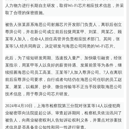
人力物力进行长期自主研发，取得Wi-Fi芯片相应技术信息，并采
取了合理的保密措施。
被告人张某原系海思公司射频芯片开发部门负责人，离职后创立
尊湃公司，并在新公司成立前后拉拢周某甲、刘某、周某乙、顾
某等人加入，任命4人担任高管并负责相应技术部门。其间，张
某等5人经共同商议，决定研发与海思公司同类的Wi-Fi芯片。
此后，为了缩短研发周期、迅速投入量产、加快吸引融资，经张
某指示，周某甲等人以良好的薪资待遇、发展前景等为条件，继
续招募海思公司员工高某、王某等7人加入尊湃公司。7人在离职
前后应尊湃公司要求，自行或者勾结仍在海思公司任职的员工赵
某、屠某，以截屏、抄录、微信传输等不正当手段获取海思公司
技术信息，用于尊湃公司芯片研发。
2024年4月10日，上海市检察院第三分院对张某等14人以侵犯商
业秘密罪向法院提起公诉。审查起诉期间，检察机关依法讯问了
被告人，向商业秘密权利人告知诉讼权利义务，并重点对涉案技
术信息是否具备非公知性和同一性进行审查。