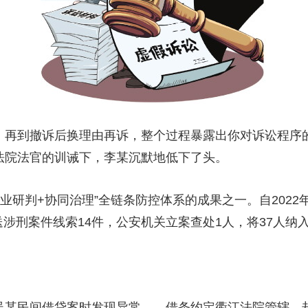
再到撤诉后换理由再诉，整个过程暴露出你对诉讼程序
法院法官的训诫下，李某沉默地低下了头。
研判+协同治理”全链条防控体系的成果之一。自2022年
送涉刑案件线索14件，公安机关立案查处1人，将37人纳
吴某民间借贷案时发现异常——借条约定衢江法院管辖，