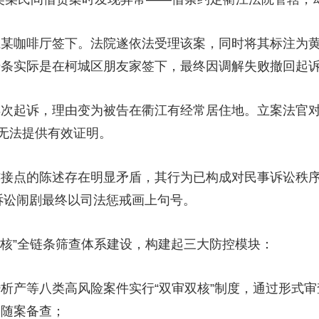
咖啡厅签下。法院遂依法受理该案，同时将其标注为黄
借条实际是在柯城区朋友家签下，最终因调解失败撤回起
起诉，理由变为被告在衢江有经常居住地。立案法官对
终无法提供有效证明。
点的陈述存在明显矛盾，其行为已构成对民事诉讼秩序
诉讼闹剧最终以司法惩戒画上句号。
核”全链条筛查体系建设，构建起三大防控模块：
产等八类高风险案件实行“双审双核”制度，通过形式审
》随案备查；