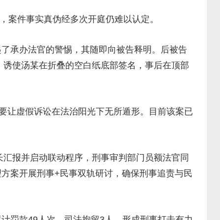
，案件事实真伪经多次开庭仍难以认定。
了承办法官的警惕，其随即向被告释明。后被告
，诱使汤某在折叠的空白纸底部签名，事后在顶部
要让虚假诉讼在法治阳光下无所遁形。目前该案已
长汇报并启动联动程序，刑事审判部门员额法官同
方案开展刑事+民事双轨研讨，确保刑事追责与民
罚款49人次、司法拘留3人，形成刑事打击有力