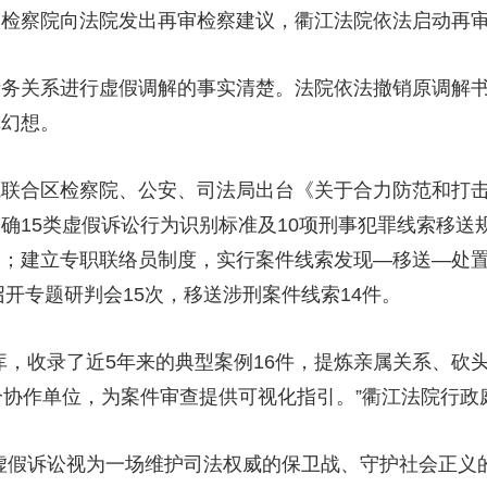
，检察院向法院发出再审检察建议，衢江法院依法启动再
关系进行虚假调解的事实清楚。法院依法撤销原调解书，
幸幻想。
合区检察院、公安、司法局出台《关于合力防范和打击
确15类虚假诉讼行为识别标准及10项刑事犯罪线索移送
描；建立专职联络员制度，实行案件线索发现—移送—处
召开专题研判会15次，移送涉刑案件线索14件。
收录了近5年来的典型案例16件，提炼亲属关系、砍头
个协作单位，为案件审查提供可视化指引。”衢江法院行政
假诉讼视为一场维护司法权威的保卫战、守护社会正义