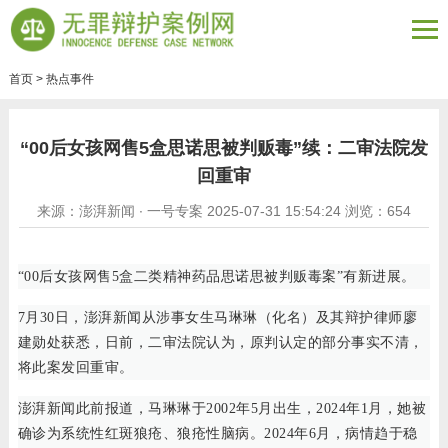
首页
>
热点事件
“00后女孩网售5盒思诺思被判贩毒”续：二审法院发
回重审
来源：澎湃新闻 ∙ 一号专案 2025-07-31 15:54:24 浏览：
654
“00后女孩网售5盒二类精神药品思诺思被判贩毒案”有新进展。
7月30日，澎湃新闻从涉事女生马琳琳（化名）及其辩护律师廖
建勋处获悉，日前，二审法院认为，原判认定的部分事实不清，
将此案发回重审。
澎湃新闻此前报道，马琳琳于2002年5月出生，2024年1月，她被
确诊为系统性红斑狼疮、狼疮性脑病。2024年6月，病情趋于稳