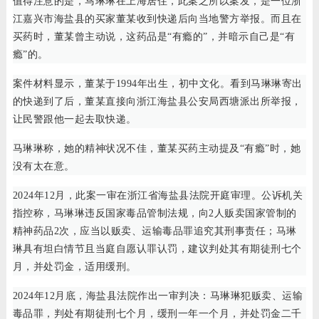
值得注意的是，马琳琳在上海居住，此案之所以案发，是一位浙
江嘉兴市海盐县的买家董某收到快递后向当地警方举报。而且在
买药时，董某曾主动说，这药品是“有瘾的”，并暗示自己是“有
瘾”的。
案件材料显示，董某于1994年出生，初中文化。看到马琳琳寄出
的快递到了后，董某直接向浙江海盐县公安局西塘派出所举报，
让民警跟他一起去取快递。
马琳琳称，她的精神状况不佳，董某买药主动提及“有瘾”时，她
没有太在意。
2024年12月，此案一审在浙江省海盐县法院开庭审理。公诉机关
指控称，马琳琳违反国家毒品管制法规，向2人贩卖国家管制的
精神药品2次，应当以贩卖、运输毒品罪追究其刑事责任；马琳
琳具有坦白情节且当庭自愿认罪认罚，建议判处其有期徒刑七个
月，并处罚金，适用缓刑。
2024年12月底，海盐县法院作出一审判决：马琳琳犯贩卖、运输
毒品罪，判处有期徒刑七个月，缓刑一年一个月，并处罚金二千