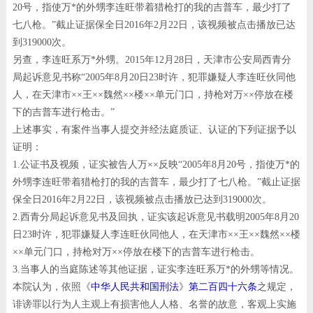
20号，指使万*的外甥李连旺带着猎枪打的我的吉普车，最少打了
七八枪。”截止证据保全日2016年2月22日，该视频被点击播放已达
到319000次。
另查，李连旺系万*外甥。2015年12月28日，天津市公安局西青分
局起诉意见书称“2005年8月20日23时许，犯罪嫌疑人李连旺伙同他
人，在天津市××王××魏然××楼××单元门口，持枪对万××停放在楼
下的吉普车进行枪击。”
上述事实，有案件当事人提交并经法庭质证、认证的下列证据予以
证明：
1.公证书及视频，证实被告人万××反映“2005年8月20号，指使万*的
外甥李连旺带着猎枪打的我的吉普车，最少打了七八枪。”截止证据
保全日2016年2月22日，该视频被点击播放已达到319000次。
2.西青分局起诉意见书及回执，证实该起诉意见书载明2005年8月20
日23时许，犯罪嫌疑人李连旺伙同他人，在天津市××王××魏然××楼
××单元门口，持枪对万××停放在楼下的吉普车进行枪击。
3.当事人的当庭陈述等其他证据，证实李连旺系万*的外甥等情况。
本院认为，
依照《
中华人民共和国刑法
》
第二百四十六条
之规定，
诽谤罪以行为人主观上有损害他人人格、名誉的故意，客观上实施