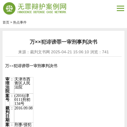
首页
>
热点事件
万××犯诽谤罪一审刑事判决书
来源：裁判文书网 2025-04-21 15:06:10 浏览：
741
万××犯诽谤罪一审刑事判决书
审
：
天津市西
理
青区人民
法
法院
院
案
：
(2016)津
号
0111刑初
134号
裁
：
2016.09.08
判
日
期
案
：
刑事/侵犯