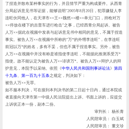
了捏造并散布某种事实的行为，并且情节严重为构成要件。从西青
分局起诉意见书等证据，能够说明“2005年8月20日，犯罪嫌疑人李
连旺伙同他人，在天津市××王××魏然××楼××单元门口，持枪对万
××停放在楼下的吉普车进行枪击”之事，已经西青分局起诉。被告
人万××据此在视频中发表与起诉意见书中相同的意见，不属于捏造
事实。被告人万××在视频中所称的“万*的外甥李连旺”，在李连旺
前冠以万*的姓名，多有不妥，但也不属于捏造事实。另外，被告
人万××在视频中并没有称是谁指使李连旺，不能据此推测系受万*
指使。故不能认定为被告人万××诽谤万*。被告人万××辩护人的辩
护意见，本院予以采纳。依照《
中华人民共和国刑事诉讼法
》
第四
十九条
、
第一百九十五条
之规定，
判决如下：
被告人万××无罪。
如不服本判决，可在接到本判决书的第二日起十日内，通过本院或
者直接向天津市第一中级人民法院提出上诉。书面上诉的，应提交
上诉状正本一份，副本二份。
审判长： 杨长青
人民陪审员： 白玉斌
人民陪审员： 董文珍