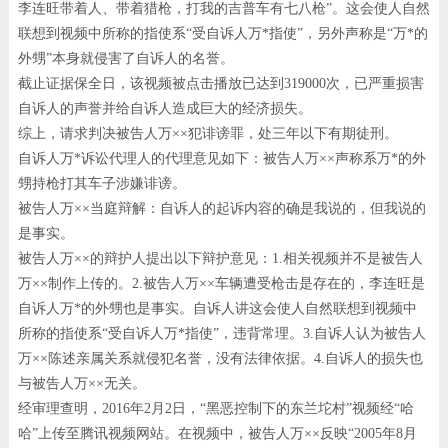
李连旺带着人、带着猎枪，打我的吉普车有七八枪”。这会使人自然
联想到视频中所称的指使系“受自诉人万*指使”，另外声称是“万*的
外甥”本身就侵害了自诉人的名誉。
截止证据保全日，该视频被点击播放已达到319000次，已严重损害
自诉人的声誉并给自诉人造成巨大的经济损失。
综上，请求判决被告人万××犯诽谤罪，处三年以下有期徒刑。
自诉人万*诉讼代理人的代理意见如下：被告人万××声称系万*的外
甥持枪打其车子涉嫌诽谤。
被告人万××当庭辩解：自诉人的起诉内容的确是我说的，但我说的
是事实。
被告人万××的辩护人提出以下辩护意见：1.相关视频并不是被告人
万××制作上传的。2.被告人万××车辆遭受枪击是存在的，李连旺是
自诉人万*的外甥也是事实。自诉人讲这会使人自然联想到视频中
所称的指使系“受自诉人万*指使”，违背常理。3.自诉人认为被告人
万××陈述亲属关系就侵犯名誉，没有法律依据。4.自诉人的损失也
与被告人万××无关。
经审理查明，2016年2月2日，“黑恶控制下的东兰坨村”视频经“哈
哈”上传至腾讯视频网站。在视频中，被告人万××反映“2005年8月