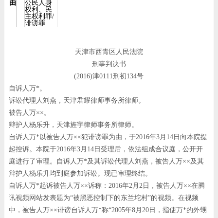
由
公民人身
权利、民
主权利罪/
诽谤罪
天津市西青区人民法院
刑事判决书
(2016)津0111刑初134号
自诉人万*。
诉讼代理人刘燕，天津君耀律师事务所律师。
被告人万××。
辩护人杨乐升，天津旌宇律师事务所律师。
自诉人万*以被告人万××犯诽谤罪为由，于2016年3月14日向本院提
起控诉。本院于2016年3月14日受理后，依法组成合议庭，公开开
庭进行了审理。自诉人万*及其诉讼代理人刘燕，被告人万××及其
辩护人杨乐升均到庭参加诉讼。现已审理终结。
自诉人万*起诉被告人万××诉称：2016年2月2日，被告人万××在腾
讯视频网站发表题为“被黑恶控制下的东兰坨村”的视频。在视频
中，被告人万××诽谤自诉人万*称“2005年8月20日，指使万*的外甥