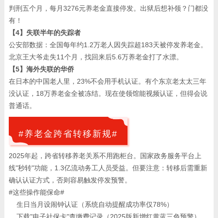
判刑五个月，每月3276元养老金直接停发。出狱后想补领？门都没
有！
【4】失联半年的失踪者
公安部数据：全国每年约1.2万老人因失踪超183天被停发养老金。
北京王大爷走失11个月，找回来后5.6万养老金打了水漂。
【5】海外失联的华侨
在日本的中国老人里，23%不会用手机认证。有个东京老太太三年
没认证，18万养老金全被冻结。现在使领馆能视频认证，但得会说
普通话。
#养老金跨省转移新规#
2025年起，跨省转移养老关系不用跑柜台。国家政务服务平台上
线"秒转"功能，1.3亿流动务工人员受益。但要注意：转移后需重新
确认认证方式，否则容易触发停发预警。
#这些操作能保命#
生日当月设闹钟认证（系统自动提醒成功率仅78%）
下载"电子社保卡"查缴费记录（2025版新增红黄蓝三色预警）