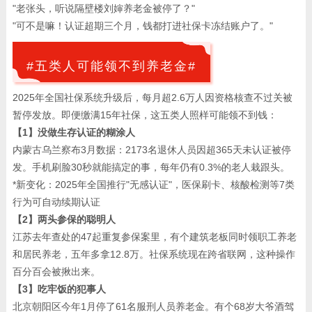
"老张头，听说隔壁楼刘婶养老金被停了？"
"可不是嘛！认证超期三个月，钱都打进社保卡冻结账户了。"
#五类人可能领不到养老金#
2025年全国社保系统升级后，每月超2.6万人因资格核查不过关被
暂停发放。即便缴满15年社保，这五类人照样可能领不到钱：
【1】没做生存认证的糊涂人
内蒙古乌兰察布3月数据：2173名退休人员因超365天未认证被停
发。手机刷脸30秒就能搞定的事，每年仍有0.3%的老人栽跟头。
*新变化：2025年全国推行"无感认证"，医保刷卡、核酸检测等7类
行为可自动续期认证
【2】两头参保的聪明人
江苏去年查处的47起重复参保案里，有个建筑老板同时领职工养老
和居民养老，五年多拿12.8万。社保系统现在跨省联网，这种操作
百分百会被揪出来。
【3】吃牢饭的犯事人
北京朝阳区今年1月停了61名服刑人员养老金。有个68岁大爷酒驾