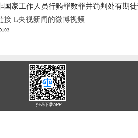
非国家工作人员行贿罪数罪并罚判处有期徒
链接
央视新闻的微博视频
L
30103_
扫码下载APP